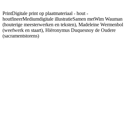
Print
Digitale print op plaatmateriaal - hout -
houtfineer
Medium
digitale illustratie
Samen met
Wim Wauman
(houterige meesterwerken en teksten), Madeleine Wermenbol
(weefwerk en staart), Hiëronymus Duquesnoy de Oudere
(sacramentstorens)